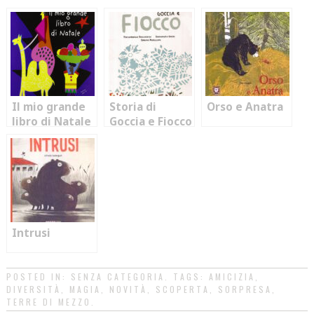
Il mio grande
Storia di
Orso e Anatra
libro di Natale
Goccia e Fiocco
Intrusi
POSTED IN:
SENZA CATEGORIA
. TAGS:
AMICIZIA
,
DIVERSITÀ
,
MAGIA
,
NOVITÀ
,
SCOPERTA
,
SORPRESA
,
TERRE DI MEZZO
.