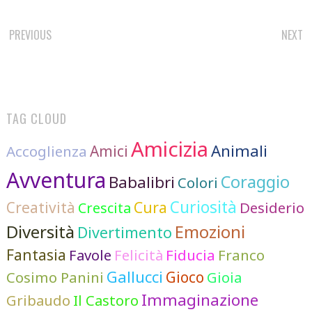
POST
PREVIOUS
NEXT
NAVIGATION
TAG CLOUD
Amicizia
Animali
Accoglienza
Amici
Avventura
Coraggio
Babalibri
Colori
Curiosità
Cura
Creatività
Desiderio
Crescita
Diversità
Emozioni
Divertimento
Fantasia
Favole
Felicità
Fiducia
Franco
Gallucci
Cosimo Panini
Gioco
Gioia
Immaginazione
Gribaudo
Il Castoro