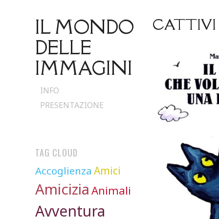
IL MONDO
CATTIVI
DELLE
IMMAGINI
Skip
INFO
to
PRESENTAZIONE
content
TAG CLOUD
Accoglienza
Amici
Amicizia
Animali
Avventura