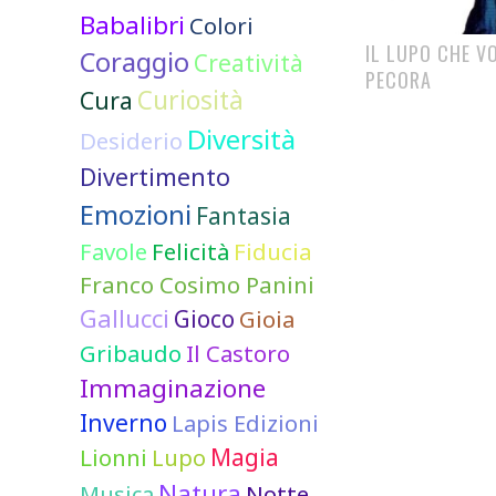
Babalibri
Colori
IL LUPO CHE V
Coraggio
Creatività
PECORA
Curiosità
Cura
Diversità
Desiderio
Divertimento
Emozioni
Fantasia
Favole
Felicità
Fiducia
Franco Cosimo Panini
Gallucci
Gioco
Gioia
Gribaudo
Il Castoro
Immaginazione
Inverno
Lapis Edizioni
Lionni
Lupo
Magia
Natura
Notte
Musica