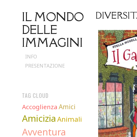
IL MONDO
DIVERSI
DELLE
IMMAGINI
Skip
INFO
to
PRESENTAZIONE
content
TAG CLOUD
Accoglienza
Amici
Amicizia
Animali
Avventura