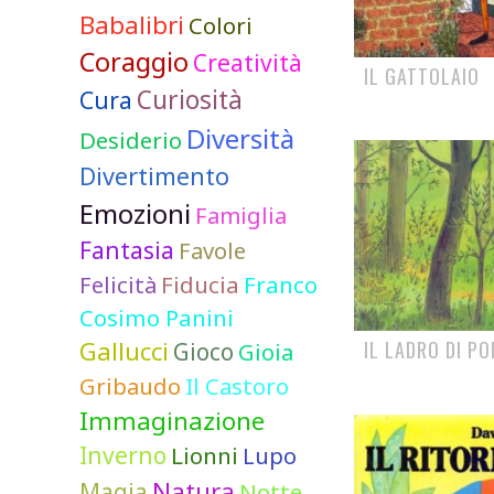
Babalibri
Colori
Coraggio
Creatività
IL GATTOLAIO
Curiosità
Cura
Diversità
Desiderio
Divertimento
Emozioni
Famiglia
Fantasia
Favole
Felicità
Fiducia
Franco
Cosimo Panini
Gallucci
IL LADRO DI PO
Gioco
Gioia
Gribaudo
Il Castoro
Immaginazione
Inverno
Lionni
Lupo
Natura
Magia
Notte