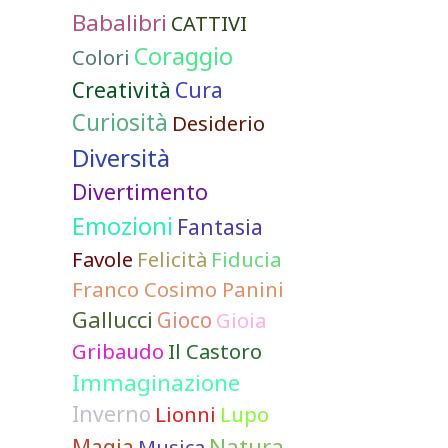
Babalibri
CATTIVI
Coraggio
Colori
Cura
Creatività
Curiosità
Desiderio
Diversità
Divertimento
Emozioni
Fantasia
Favole
Felicità
Fiducia
Franco Cosimo Panini
Gallucci
Gioco
Gioia
Gribaudo
Il Castoro
Immaginazione
Inverno
Lionni
Lupo
Natura
Magia
Musica