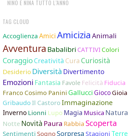
NINO E NINA TUTTO L’ANNO
TAG CLOUD
Amicizia
Animali
Accoglienza
Amici
Avventura
Babalibri
Colori
CATTIVI
Coraggio
Curiosità
Cura
Creatività
Diversità
Divertimento
Desiderio
Emozioni
Fantasia
Favole
Felicità
Fiducia
Gallucci
Franco Cosimo Panini
Gioco
Gioia
Immaginazione
Gribaudo
Il Castoro
Natura
Inverno
Lionni
Lupo
Magia
Musica
Scoperta
Novità
Paura
Notte
Rabbia
Sorpresa
Terre
Sentimenti
Sogno
Stagioni