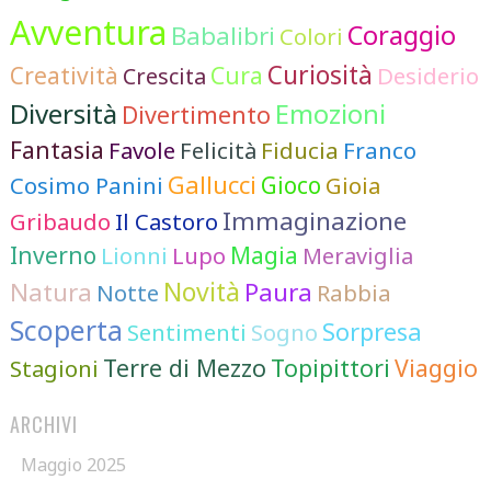
Avventura
Coraggio
Babalibri
Colori
Curiosità
Cura
Creatività
Desiderio
Crescita
Diversità
Emozioni
Divertimento
Fantasia
Favole
Felicità
Fiducia
Franco
Gallucci
Cosimo Panini
Gioco
Gioia
Immaginazione
Gribaudo
Il Castoro
Inverno
Lionni
Lupo
Magia
Meraviglia
Novità
Natura
Paura
Notte
Rabbia
Scoperta
Sorpresa
Sentimenti
Sogno
Terre di Mezzo
Topipittori
Viaggio
Stagioni
ARCHIVI
Maggio 2025