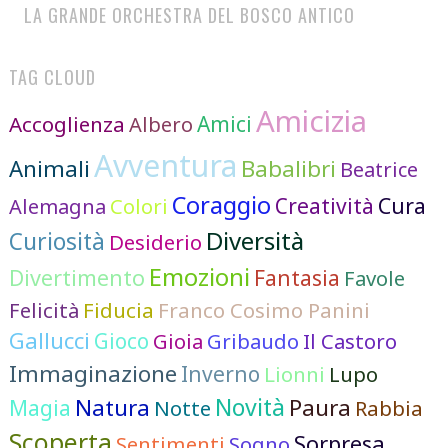
LA GRANDE ORCHESTRA DEL BOSCO ANTICO
TAG CLOUD
Amicizia
Accoglienza
Amici
Albero
Avventura
Animali
Babalibri
Beatrice
Coraggio
Cura
Colori
Creatività
Alemagna
Diversità
Curiosità
Desiderio
Emozioni
Divertimento
Fantasia
Favole
Felicità
Fiducia
Franco Cosimo Panini
Gallucci
Gioco
Gioia
Gribaudo
Il Castoro
Immaginazione
Inverno
Lionni
Lupo
Novità
Natura
Paura
Magia
Notte
Rabbia
Scoperta
Sorpresa
Sentimenti
Sogno