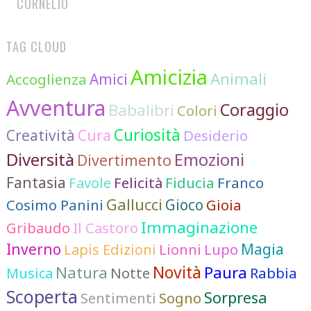
CORNELIO
TAG CLOUD
Amicizia
Animali
Accoglienza
Amici
Avventura
Coraggio
Babalibri
Colori
Curiosità
Cura
Creatività
Desiderio
Diversità
Emozioni
Divertimento
Fantasia
Favole
Felicità
Fiducia
Franco
Gallucci
Cosimo Panini
Gioco
Gioia
Immaginazione
Gribaudo
Il Castoro
Inverno
Lionni
Lupo
Magia
Lapis Edizioni
Novità
Natura
Paura
Notte
Rabbia
Musica
Scoperta
Sorpresa
Sentimenti
Sogno