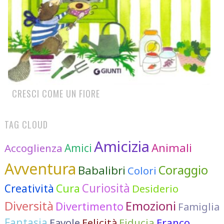
CRESCI COME UN FIORE
TAG CLOUD
Amicizia
Animali
Accoglienza
Amici
Avventura
Coraggio
Babalibri
Colori
Curiosità
Cura
Creatività
Desiderio
Diversità
Emozioni
Divertimento
Famiglia
Fantasia
Favole
Felicità
Fiducia
Franco