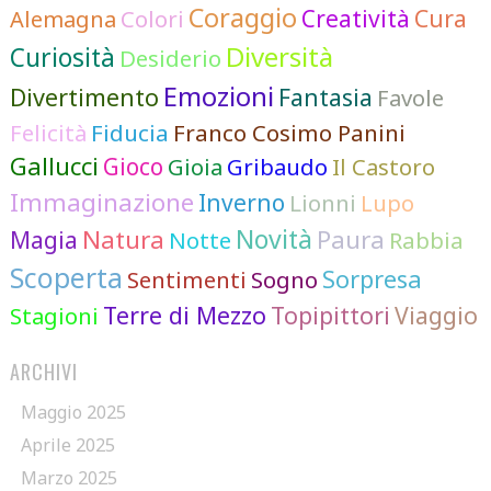
Coraggio
Cura
Colori
Creatività
Alemagna
Diversità
Curiosità
Desiderio
Emozioni
Divertimento
Fantasia
Favole
Felicità
Fiducia
Franco Cosimo Panini
Gallucci
Gioco
Gioia
Gribaudo
Il Castoro
Immaginazione
Inverno
Lionni
Lupo
Novità
Natura
Paura
Magia
Notte
Rabbia
Scoperta
Sorpresa
Sentimenti
Sogno
Terre di Mezzo
Topipittori
Viaggio
Stagioni
ARCHIVI
Maggio 2025
Aprile 2025
Marzo 2025