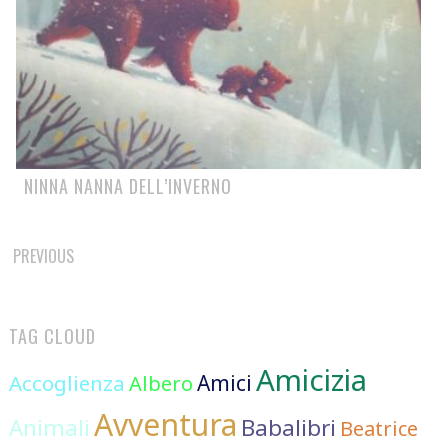
NINNA NANNA DELL’INVERNO
POSTS
PREVIOUS
NAVIGATION
TAG CLOUD
Amicizia
Accoglienza
Amici
Albero
Avventura
Animali
Babalibri
Beatrice