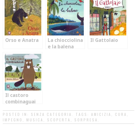
Orso e Anatra
La chiocciolina
Il Gattolaio
e la balena
Il castoro
combinaguai
POSTED IN:
SENZA CATEGORIA
. TAGS:
AMICIZIA
,
CURA
,
IMPEGNO
,
MUSICA
,
SCOPERTA
,
SORPRESA
.