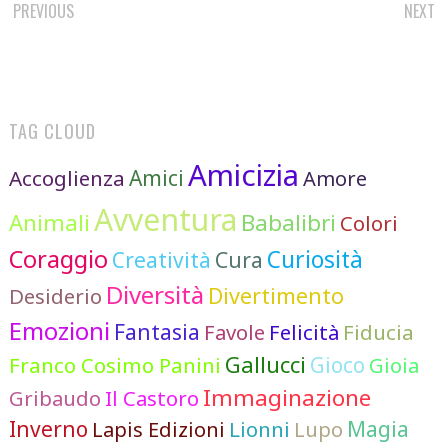
POST
PREVIOUS
NEXT
NAVIGATION
TAG CLOUD
Amicizia
Accoglienza
Amici
Amore
Avventura
Animali
Babalibri
Colori
Coraggio
Curiosità
Cura
Creatività
Diversità
Divertimento
Desiderio
Emozioni
Fantasia
Favole
Felicità
Fiducia
Gallucci
Franco Cosimo Panini
Gioco
Gioia
Immaginazione
Gribaudo
Il Castoro
Inverno
Lionni
Lupo
Magia
Lapis Edizioni