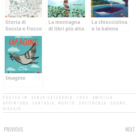
Storia di
La montagna
La chiocciolina
Goccia e Fiocco
di libri più alta
e la balena
del mondo
Imagine
POSTED IN:
SENZA CATEGORIA
. TAGS:
AMICIZIA
,
AVVENTURA
,
FANTASIA
,
NOVITÀ
,
SOFFERENZA
,
SOGNO
,
VIAGGIO
.
POST
PREVIOUS
NEXT