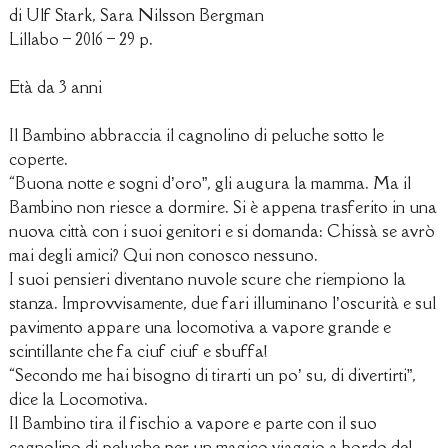
di Ulf Stark, Sara Nilsson Bergman
Lillabo – 2016 – 29 p.
Età da 3 anni
Il Bambino abbraccia il cagnolino di peluche sotto le
coperte.
“Buona notte e sogni d’oro”, gli augura la mamma. Ma il
Bambino non riesce a dormire. Si è appena trasferito in una
nuova città con i suoi genitori e si domanda: Chissà se avrò
mai degli amici? Qui non conosco nessuno.
I suoi pensieri diventano nuvole scure che riempiono la
stanza. Improvvisamente, due fari illuminano l’oscurità e sul
pavimento appare una locomotiva a vapore grande e
scintillante che fa ciuf ciuf e sbuffa!
“Secondo me hai bisogno di tirarti un po’ su, di divertirti”,
dice la Locomotiva.
Il Bambino tira il fischio a vapore e parte con il suo
cagnolino di peluche per un magico viaggio a bordo del