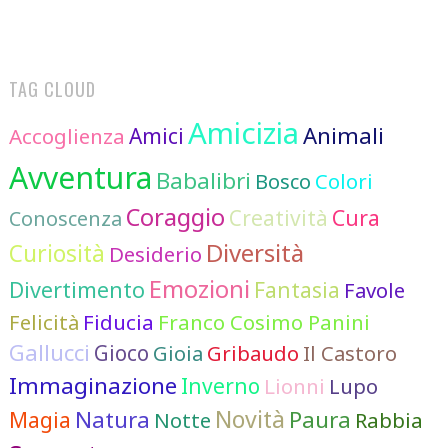
NAVIGATION
TAG CLOUD
Amicizia
Animali
Accoglienza
Amici
Avventura
Babalibri
Colori
Bosco
Coraggio
Cura
Creatività
Conoscenza
Diversità
Curiosità
Desiderio
Emozioni
Divertimento
Fantasia
Favole
Felicità
Fiducia
Franco Cosimo Panini
Gallucci
Gioco
Gioia
Gribaudo
Il Castoro
Immaginazione
Inverno
Lionni
Lupo
Novità
Natura
Paura
Magia
Notte
Rabbia