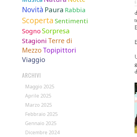
Novità
Paura
Rabbia
d
Scoperta
Sentimenti
t
E
Sorpresa
Sogno
Terre di
Stagioni
E
Mezzo
Topipittori
U
Viaggio
g
d
ARCHIVI
Maggio 2025
Aprile 2025
Marzo 2025
Febbraio 2025
Gennaio 2025
Dicembre 2024