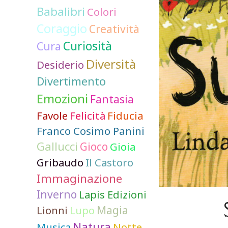
Babalibri
Colori
Coraggio
Creatività
Curiosità
Cura
Diversità
Desiderio
Divertimento
Emozioni
Fantasia
Favole
Felicità
Fiducia
Franco Cosimo Panini
Gallucci
Gioco
Gioia
Gribaudo
Il Castoro
Immaginazione
Inverno
Lapis Edizioni
Lionni
Lupo
Magia
Natura
Notte
Musica