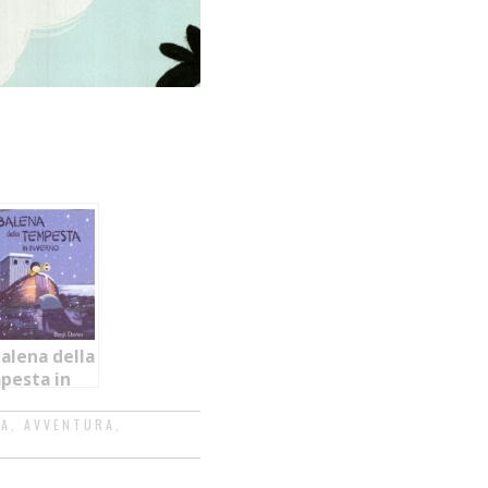
balena della
pesta in
erno
IA
,
AVVENTURA
,