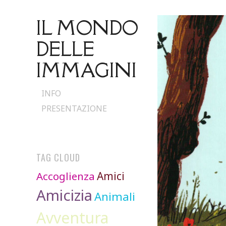
IL MONDO
DELLE
IMMAGINI
Skip
INFO
to
PRESENTAZIONE
content
TAG CLOUD
Accoglienza
Amici
Amicizia
Animali
Avventura