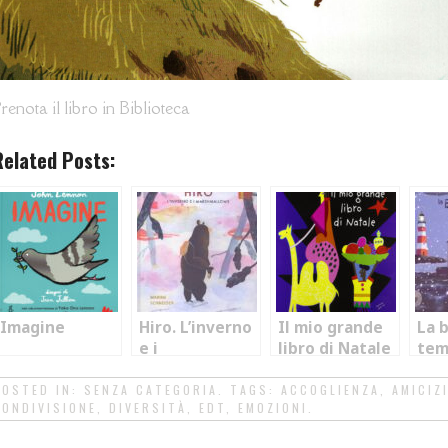
renota il libro in Biblioteca
Related Posts:
Imagine
Hiro. L’inverno
Il mio grande
La 
e i
libro di Natale
tem
marshmallows
inv
POSTED IN:
SENZA CATEGORIA
. TAGS:
ACCOGLIENZA
,
AMICIZ
CONDIVISIONE
,
DIVERSITÀ
,
EDT
,
EMOZIONI
.