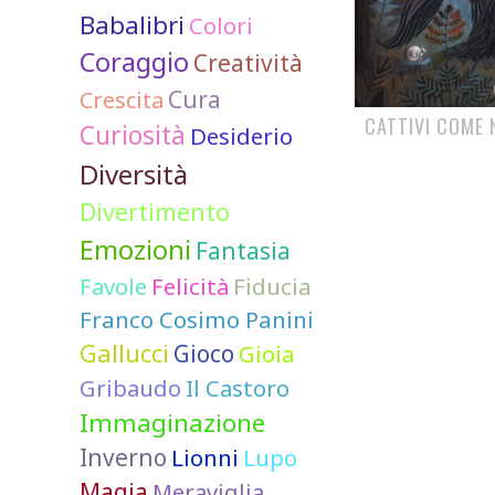
Babalibri
Colori
Coraggio
Creatività
Cura
Crescita
CATTIVI COME 
Curiosità
Desiderio
Diversità
Divertimento
Emozioni
Fantasia
Favole
Felicità
Fiducia
Franco Cosimo Panini
Gallucci
Gioco
Gioia
Gribaudo
Il Castoro
Immaginazione
Inverno
Lionni
Lupo
Magia
Meraviglia