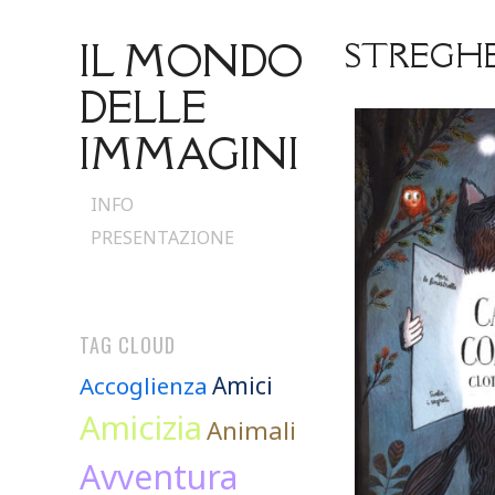
IL MONDO
STREGH
DELLE
IMMAGINI
Skip
INFO
to
PRESENTAZIONE
content
TAG CLOUD
Accoglienza
Amici
Amicizia
Animali
Avventura