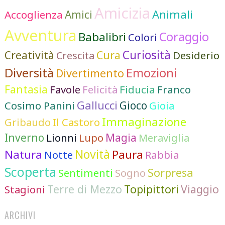
Amicizia
Animali
Accoglienza
Amici
Avventura
Coraggio
Babalibri
Colori
Curiosità
Cura
Creatività
Desiderio
Crescita
Diversità
Emozioni
Divertimento
Fantasia
Favole
Felicità
Fiducia
Franco
Gallucci
Cosimo Panini
Gioco
Gioia
Immaginazione
Gribaudo
Il Castoro
Inverno
Lionni
Lupo
Magia
Meraviglia
Novità
Natura
Paura
Notte
Rabbia
Scoperta
Sorpresa
Sentimenti
Sogno
Terre di Mezzo
Topipittori
Viaggio
Stagioni
ARCHIVI