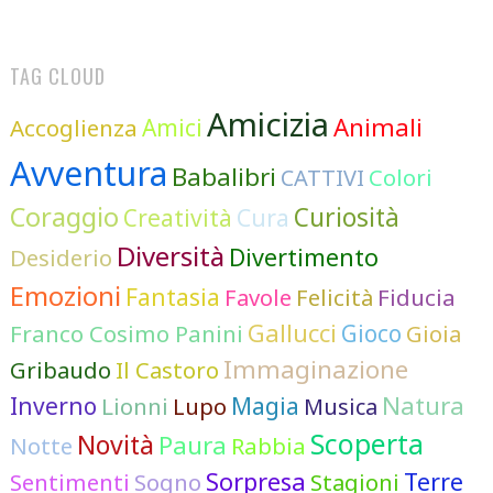
TAG CLOUD
Amicizia
Animali
Accoglienza
Amici
Avventura
Babalibri
Colori
CATTIVI
Coraggio
Curiosità
Cura
Creatività
Diversità
Divertimento
Desiderio
Emozioni
Fantasia
Favole
Felicità
Fiducia
Gallucci
Franco Cosimo Panini
Gioco
Gioia
Immaginazione
Gribaudo
Il Castoro
Natura
Inverno
Lionni
Lupo
Magia
Musica
Scoperta
Novità
Paura
Notte
Rabbia
Sorpresa
Terre
Sentimenti
Sogno
Stagioni