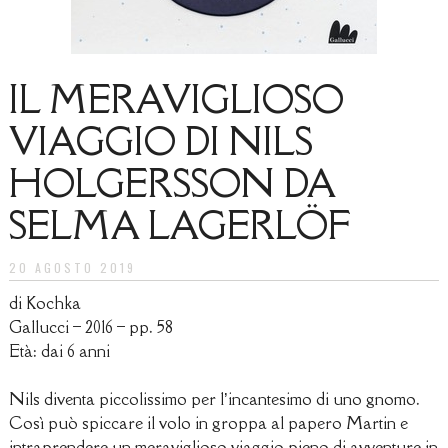
IL MERAVIGLIOSO
VIAGGIO DI NILS
HOLGERSSON DA
SELMA LAGERLÖF
20 AGOSTO 2019
di Kochka
Gallucci – 2016 – pp. 58
Età: dai 6 anni
Nils diventa piccolissimo per l’incantesimo di uno gnomo.
Così può spiccare il volo in groppa al papero Martin e
intraprendere un meraviglioso viaggio pieno di avventure in