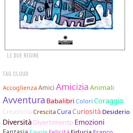
LE DUE REGINE
TAG CLOUD
Amicizia
Animali
Accoglienza
Amici
Avventura
Coraggio
Babalibri
Colori
Curiosità
Cura
Creatività
Desiderio
Crescita
Diversità
Emozioni
Divertimento
Fantasia
Favole
Felicità
Fiducia
Franco