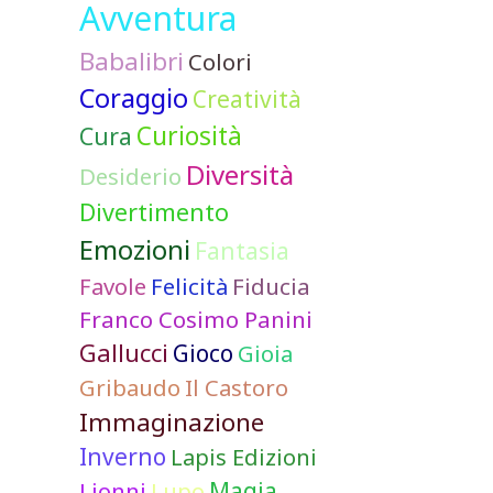
Avventura
Babalibri
Colori
Coraggio
Creatività
Curiosità
Cura
Diversità
Desiderio
Divertimento
Emozioni
Fantasia
Favole
Felicità
Fiducia
Franco Cosimo Panini
Gallucci
Gioco
Gioia
Gribaudo
Il Castoro
Immaginazione
Inverno
Lapis Edizioni
Lionni
Lupo
Magia