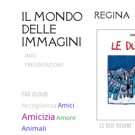
IL MONDO
REGINA
DELLE
IMMAGINI
Skip
INFO
to
PRESENTAZIONE
content
TAG CLOUD
Accoglienza
Amici
Amicizia
Amore
LE DUE REGINE
Animali