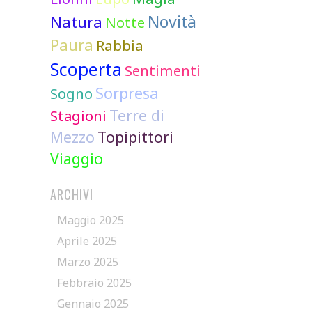
Novità
Natura
Notte
Paura
Rabbia
Scoperta
Sentimenti
Sorpresa
Sogno
Terre di
Stagioni
Mezzo
Topipittori
Viaggio
ARCHIVI
Maggio 2025
Aprile 2025
Marzo 2025
Febbraio 2025
Gennaio 2025