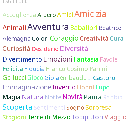
TAG CLOUD
Amicizia
Accoglienza
Amici
Albero
Avventura
Animali
Babalibri
Beatrice
Coraggio
Cura
Colori
Creatività
Alemagna
Diversità
Curiosità
Desiderio
Emozioni
Divertimento
Fantasia
Favole
Felicità
Fiducia
Franco Cosimo Panini
Gallucci
Gioco
Gioia
Gribaudo
Il Castoro
Immaginazione
Inverno
Lionni
Lupo
Novità
Natura
Paura
Magia
Notte
Rabbia
Scoperta
Sorpresa
Sentimenti
Sogno
Terre di Mezzo
Topipittori
Viaggio
Stagioni