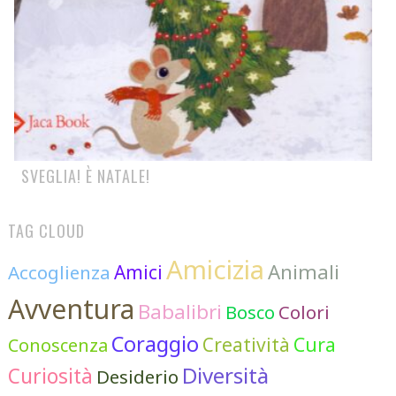
SVEGLIA! È NATALE!
TAG CLOUD
Amicizia
Animali
Accoglienza
Amici
Avventura
Babalibri
Colori
Bosco
Coraggio
Cura
Creatività
Conoscenza
Diversità
Curiosità
Desiderio