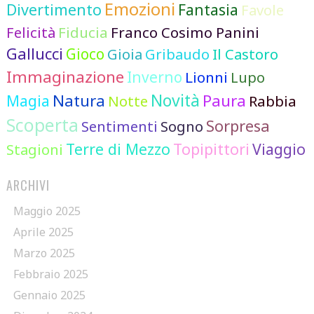
Emozioni
Divertimento
Fantasia
Favole
Felicità
Fiducia
Franco Cosimo Panini
Gallucci
Gioco
Gioia
Gribaudo
Il Castoro
Immaginazione
Inverno
Lionni
Lupo
Novità
Natura
Paura
Magia
Notte
Rabbia
Scoperta
Sorpresa
Sentimenti
Sogno
Terre di Mezzo
Topipittori
Viaggio
Stagioni
ARCHIVI
Maggio 2025
Aprile 2025
Marzo 2025
Febbraio 2025
Gennaio 2025